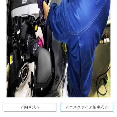
☆納車式☆
☆エスクァイア納車式☆