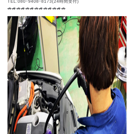
TEL:080ｰ9408ｰ8173(24時間受付)
🚗🚙🚗🚙🚗🚙🚗🚙🚗🚙🚗🚙🚗