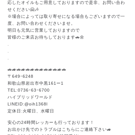
応したオイルもご用意しておりますので是非、お問い合わ
せください🤗🎶
※場合によっては取り寄せになる場合もございますので一
度、お問い合わせくださいませ。
明日も元気に営業しておりますので
皆様のご来店お待ちしております🚗🌼
.
.
.
🚗🚙🚗🚙🚗🚙🚗🚙🚗🚙🚗🚙🚗
〒649ｰ6248
和歌山県岩出市中黒161ー1
TEL:0736ｰ63ｰ6700
ハイブリッドワールド
LINEID:@oih1368l
定休日:火曜日、水曜日
安心の24時間レッカーも行っております！
お出かけ先でのトラブルはこちらにご連絡下さい🚙