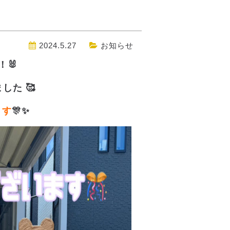
2024.5.27
お知らせ
！🐰
した 🥰
ます
🎊✨️