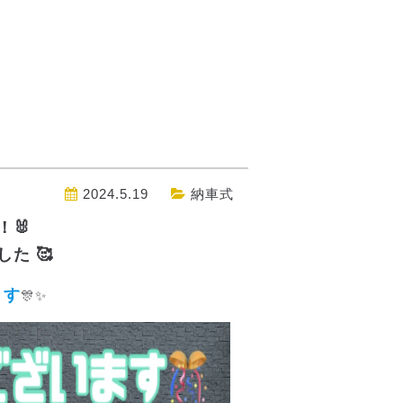
2024.5.19
納車式
！🐰
た 🥰
ます
🎊✨️