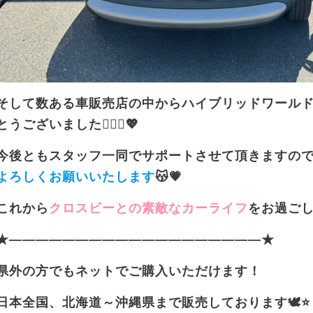
そして数ある車販売店の中からハイブリッドワール
とうございました🙇🏻‍♀️💖
今後ともスタッフ一同でサポートさせて頂きますの
よろしくお願いいたします
😽💗
これから
クロスビーとの素敵なカーライフ
をお過ごし
★———————————————————★
県外の方でもネットでご購入いただけます！
日本全国、北海道～沖縄県まで販売しております🕊️⭐