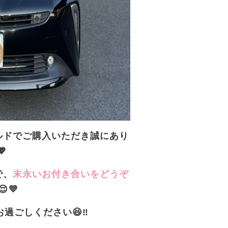
ルドでご購入いただき誠にあり
💖
で、
末永いお付き合いをどうぞ
😌💜
お過ごしください😆‼️