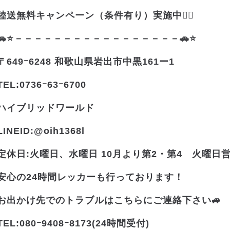
陸送無料キャンペーン（条件有り）実施中❤️‍🔥
🚗⭐－－－－－－－－－－－－－－－－－🚗⭐
〒649ｰ6248 和歌山県岩出市中黒161ー1
TEL:0736ｰ63ｰ6700
ハイブリッドワールド
LINEID:@oih1368l
定休日:火曜日、水曜日 10月より第2・第4 火曜日
安心の24時間レッカーも行っております！
お出かけ先でのトラブルはこちらにご連絡下さい🚙
TEL:080ｰ9408ｰ8173(24時間受付)