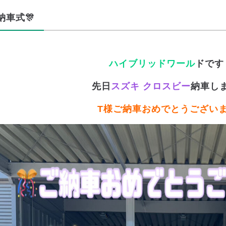
納車式🎊
ハイブリッドワール
ドです
先日
スズキ クロスビー
納車しま
T様ご納車おめでとうござい