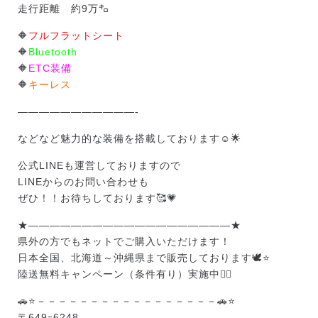
走行距離 約9万㌔
🔶
フルフラットシート
🔶
Bluetooth
🔶
ETC装備
🔶
キーレス
———————————-
などなど魅力的な装備を搭載しております☺️🌟
公式LINEも運営しておりますので
LINEからのお問い合わせも
ぜひ！！お待ちしております🥰💗
★———————————————————★
県外の方でもネットでご購入いただけます！
日本全国、北海道～沖縄県まで販売しております🕊️⭐
陸送無料キャンペーン（条件有り）実施中❤️‍🔥
🚗⭐－－－－－－－－－－－－－－－－－🚗⭐
〒649ｰ6248