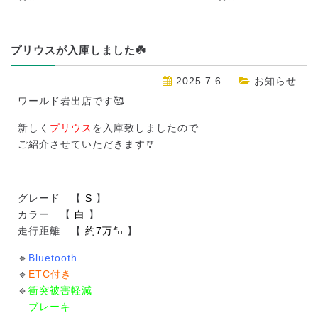
プリウスが入庫しました☘️
2025.7.6
お知らせ
ワールド岩出店です🥰
新しく
プリウス
を入庫致しましたので
ご紹介させていただきます🎐
———————————
グレード 【
S
】
カラー 【
白
】
走行距離 【
約7万㌔
】
🔹
Bluetooth
🔹
ETC付き
🔹
衝突被害軽減
ブレーキ