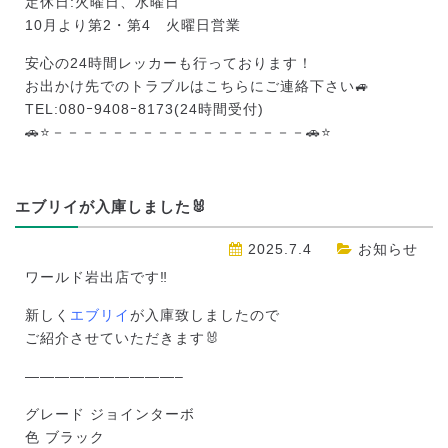
定休日:火曜日、水曜日
10月より第2・第4 火曜日営業
安心の24時間レッカーも行っております！
お出かけ先でのトラブルはこちらにご連絡下さい🚙
TEL:080ｰ9408ｰ8173(24時間受付)
🚗⭐－－－－－－－－－－－－－－－－－🚗⭐
エブリイが入庫しました🐰
2025.7.4
お知らせ
ワールド岩出店です‼️
新しく
エブリイ
が入庫致しましたので
ご紹介させていただきます🐰
——————————–
グレード ジョインターボ
色 ブラック