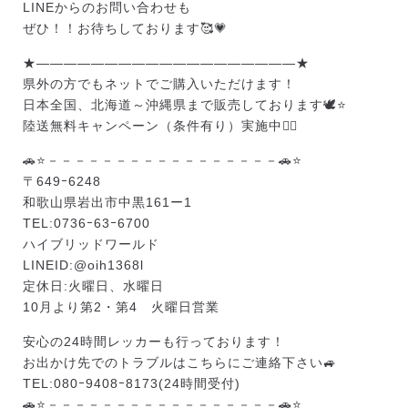
LINEからのお問い合わせも
ぜひ！！お待ちしております🥰💗
★———————————————————★
県外の方でもネットでご購入いただけます！
日本全国、北海道～沖縄県まで販売しております🕊️⭐
陸送無料キャンペーン（条件有り）実施中❤️‍🔥
🚗⭐－－－－－－－－－－－－－－－－－🚗⭐
〒649ｰ6248
和歌山県岩出市中黒161ー1
TEL:0736ｰ63ｰ6700
ハイブリッドワールド
LINEID:
@oih1368l
定休日:火曜日、水曜日
10月より第2・第4 火曜日営業
安心の24時間レッカーも行っております！
お出かけ先でのトラブルはこちらにご連絡下さい🚙
TEL:080ｰ9408ｰ8173(24時間受付)
🚗⭐－－－－－－－－－－－－－－－－－🚗⭐