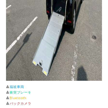
🔺
福祉車両
🔺
衝突ブレーキ
🔺
Bluetooth
🔺
バックカメラ