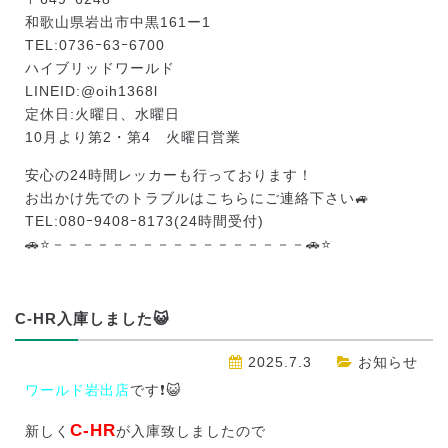
和歌山県岩出市中黒161ー1
TEL:0736ｰ63ｰ6700
ハイブリッドワールド
LINEID:
@oih1368l
定休日:火曜日、水曜日
10月より第2・第4 火曜日営業
安心の24時間レッカーも行っております！
お出かけ先でのトラブルはこちらにご連絡下さい🚙
TEL:080ｰ9408ｰ8173(24時間受付)
🚗⭐－－－－－－－－－－－－－－－－－🚗⭐
C-HR入庫しました😺
2025.7.3
お知らせ
ワールド岩出店
です❗😺
C-HR
新しく
が入庫致しましたので