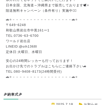
日本全国、北海道～沖縄県まで販売しております🕊️⭐
陸送無料キャンペーン（条件有り）実施中❤️‍🔥
🚗⭐－－－－－－－－－－－－－－－－－🚗⭐
〒649ｰ6248
和歌山県岩出市中黒161ー1
TEL:0736ｰ63ｰ6700
ワールド岩出店
LINEID:
@oih1368l
定休日:火曜日、水曜日
安心の24時間レッカーも行っております！
お出かけ先でのトラブルはこちらにご連絡下さい🚙
TEL:080ｰ9408ｰ8173(24時間受付)
🚗⭐－－－－－－－－－－－－－－－－－🚗⭐
🎉納車式🎉
2025.7.18
お知らせ