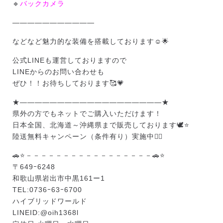
🔹
バックカメラ
———————————
などなど魅力的な装備を搭載しております☺️🌟
公式LINEも運営しておりますので
LINEからのお問い合わせも
ぜひ！！お待ちしております🥰💗
★———————————————————★
県外の方でもネットでご購入いただけます！
日本全国、北海道～沖縄県まで販売しております🕊️⭐
陸送無料キャンペーン（条件有り）実施中❤️‍🔥
🚗⭐－－－－－－－－－－－－－－－－－🚗⭐
〒649ｰ6248
和歌山県岩出市中黒161ー1
TEL:0736ｰ63ｰ6700
ハイブリッドワールド
LINEID:
@oih1368l