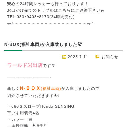
安心の24時間レッカーも行っております！
お出かけ先でのトラブルはこちらにご連絡下さい🚙
TEL:080ｰ9408ｰ8173(24時間受付)
🚗⭐－－－－－－－－－－－－－－－－－🚗⭐
N-BOX(福祉車両)が入庫致しました🐻
2025.7.11
お知らせ
ワールド岩
出店
です🎐
——————————-
N‐ＢＯＸ
新しく
(福祉車両)
が入庫しましたので
紹介させていただきます🌟❕
・660ＧスロープHonda SENSING
車いす用装備4名
・カラー 黒
・走行距離 約8千㌔