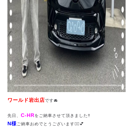
ワールド岩出店
です🚘
C-HR
先日、
をご納車させて頂きました‼️
N様
ご納車おめでとうございます🙇‍♀️💕