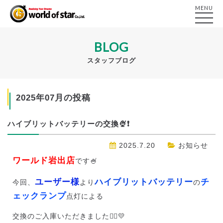
MENU
BLOG
スタッフブログ
2025年07月の投稿
ハイブリットバッテリーの交換🍨❗
2025.7.20
お知らせ
ワールド岩出店
です🍧
ユーザー様
ハイブリットバッテリー
チ
今回、
より
の
ェックランプ
点灯による
交換のご入庫いただきました🙂‍↕️💛