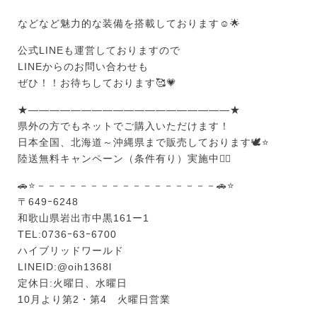
などなど魅力的な装備を搭載しております☺️🌟
公式LINEも運営しておりますので
LINEからのお問い合わせも
ぜひ！！お待ちしております🥰💗
★———————————————————★
県外の方でもネットでご購入いただけます！
日本全国、北海道～沖縄県まで販売しております🕊️⭐
陸送無料キャンペーン（条件有り）実施中❤️‍🔥
🚗⭐－－－－－－－－－－－－－－－－－🚗⭐
〒649ｰ6248
和歌山県岩出市中黒161ー1
TEL:0736ｰ63ｰ6700
ハイブリッドワールド
LINEID:
@oih1368l
定休日:火曜日、水曜日
10月より第2・第4 火曜日営業