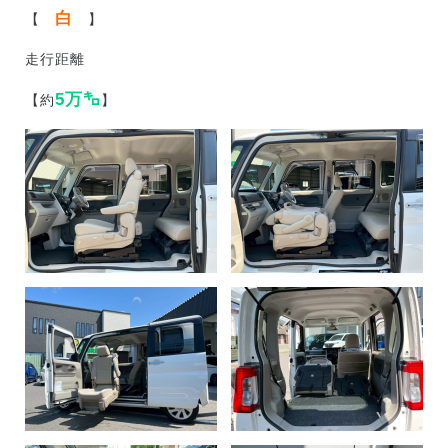
白
【
】
走行距離
5万㌔
【約
】