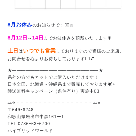
8月お休み
のお知らせです🙂‍↕️🎀
8月12日
14日
～
までお盆休みを頂戴いたします🎇
土日
いつでも営業
は
しておりますので皆様のご来店、
お問合せを心よりお待ちしております🙇‍♀️💕
★———————————————————★
県外の方でもネットでご購入いただけます！
日本全国、北海道～沖縄県まで販売しております🕊️⭐
陸送無料キャンペーン（条件有り）実施中❤️‍🔥
🚗⭐－－－－－－－－－－－－－－－－－🚗⭐
〒649ｰ6248
和歌山県岩出市中黒161ー1
TEL:0736ｰ63ｰ6700
ハイブリッドワールド