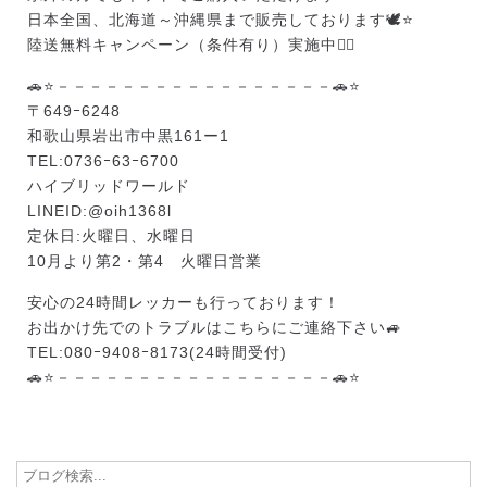
日本全国、北海道～沖縄県まで販売しております🕊️⭐
陸送無料キャンペーン（条件有り）実施中❤️‍🔥
🚗⭐－－－－－－－－－－－－－－－－－🚗⭐
〒649ｰ6248
和歌山県岩出市中黒161ー1
TEL:0736ｰ63ｰ6700
ハイブリッドワールド
LINEID:
@oih1368l
定休日:火曜日、水曜日
10月より第2・第4 火曜日営業
安心の24時間レッカーも行っております！
お出かけ先でのトラブルはこちらにご連絡下さい🚙
TEL:080ｰ9408ｰ8173(24時間受付)
🚗⭐－－－－－－－－－－－－－－－－－🚗⭐