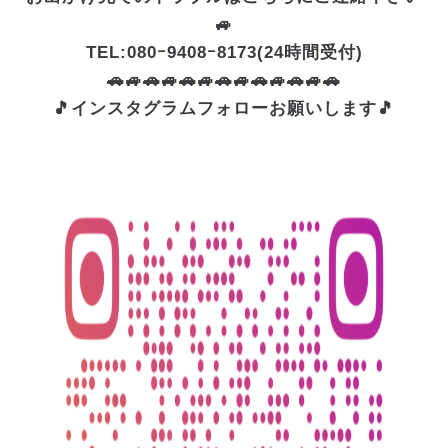
🚙
TEL:080ｰ9408ｰ8173(24時間受付)
🚗🚙🚗🚙🚗🚙🚗🚙🚗🚙🚗🚙🚗
🎵インスタグラムフォローお願いします🎵