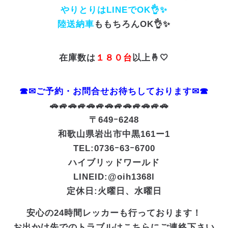
やりとりはLINEでOK👌✨
陸送納車
ももちろんOK👌✨
在庫数は
１８０台
以上🤞🤍
☎✉ご予約・お問合せお待ちしております✉☎
🚗🚙🚗🚙🚗🚙🚗🚙🚗🚙🚗🚙🚗
〒649ｰ6248
和歌山県岩出市中黒161ー1
TEL:0736ｰ63ｰ6700
ハイブリッドワールド
LINEID:@oih1368l
定休日:火曜日、水曜日
安心の24時間レッカーも行っております！
お出かけ先でのトラブルはこちらにご連絡下さい