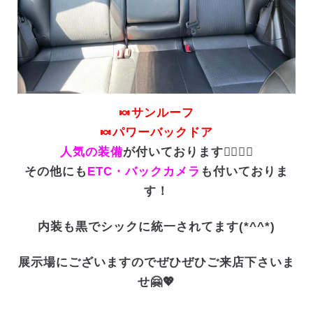
🍬サンルーフ
🍬パワーバックドア
人気の装備
が付いております💁‍♀️✨✨
その他にも
ETC・バックカメラ
も付いておりま
す！
内装も黒でシックに統一されてます(*^^*)
展示場にございますのでぜひぜひご来店下さいま
せ🤗💖