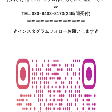
🚙
TEL:080ｰ9408ｰ8173(24時間受付)
🚗🚙🚗🚙🚗🚙🚗🚙🚗🚙🚗🚙🚗
🎵インスタグラムフォローお願いします🎵