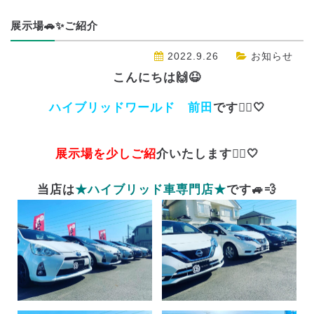
展示場🚗✨ご紹介
2022.9.26
お知らせ
こんにちは🙌😆
ハイブリッドワールド 前田
です💁‍♀️🤍
展示場を少しご紹
介いたします💁‍♀️🤍
当店は
★ハイブリッド車専門店★
です🚙💨