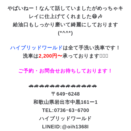
やばいねー！なんて話していましたがめっちゃキ
レイに仕上げてくれました😆🎶
給油口もしっかり磨いて綺麗にしております
(*^^*)
ハイブリッドワールド
は全て手洗い洗車です！
洗車は
2,200円〜
承っております🙆🏼‍♀️
ご予約・お問合せお待ちしております！
🚗🚙🚗🚙🚗🚙🚗🚙🚗🚙🚗🚙🚗
〒649ｰ6248
和歌山県岩出市中黒161ー1
TEL:0736ｰ63ｰ6700
ハイブリッドワールド
LINEID:
@oih1368l