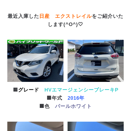
最近入庫した
日産 エクストレイル
をご紹介いた
します(^O^)🤍
🟨
グレード
HVエマージェンシーブレーキP
🟩年式
2016年
🟧色
パールホワイト