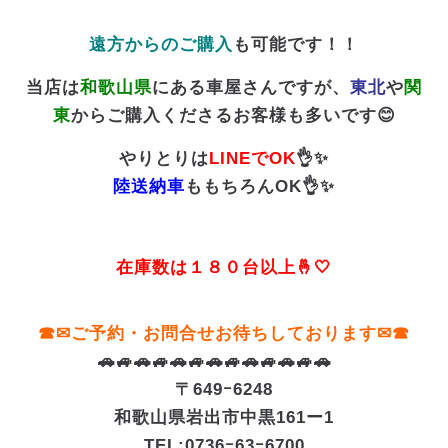
遠方からのご購入
も可能です！！
当店は
和歌山県
にある車屋さんですが、
東北
や
関
東
からご購入くださるお客様も多いです😊
やりとりは
LINEでOK
👌✨
陸送納車
ももちろんOK👌✨
在庫数は１８０台以上🤞🤍
☎✉ご予約・お問合せお待ちしております✉☎
🚗🚙🚗🚙🚗🚙🚗🚙🚗🚙🚗🚙🚗
〒649ｰ6248
和歌山県岩出市中黒161ー1
TEL:0736ｰ63ｰ6700