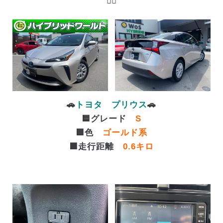
🙋‍♀️
🚗
トヨタ プリウス
🚗
🟨グレード
S
🟩色
ゴールド系
🟧走行距離
0.6キロ