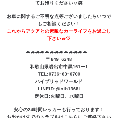
てお帰りください☺️笑
お車に関するご不明な点等ございましたらいつで
もご相談ください！
これからアクアとの素敵なカーライフをお過ごし
下さい🚙🤍
🚗🚙🚗🚙🚗🚙🚗🚙🚗🚙🚗🚙🚗
〒649ｰ6248
和歌山県岩出市中黒161ー1
TEL:0736ｰ63ｰ6700
ハイブリッドワールド
LINEID:
@oih1368l
定休日:火曜日、水曜日
安心の24時間レッカーも行っております！
お出かけ先でのトラブルはこちらにご連絡下さい