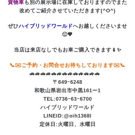
貨物車
も別の展示場に在庫しておりますのでまた
改めてご紹介させていただきます(^O^)
ぜひ
ハイブリッドワールド
へお越しくださいませ
🙂🤎
当店は来店なしでもお車ご購入できます📱✨
📞✉️ご予約・お問合せお待ちしております✉️📞
🚗🚙🚗🚙🚗🚙🚗🚙🚗🚙🚗🚙🚗
〒649ｰ6248
和歌山県岩出市中黒161ー1
TEL:0736ｰ63ｰ6700
ハイブリッドワールド
LINEID:
@oih1368l
定休日:火曜日、水曜日