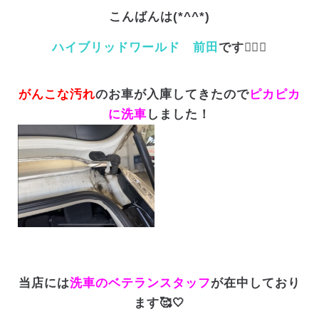
こんばんは(*^^*)
ハイブリッドワールド 前田
です💁‍♀️✨
がんこな汚れ
のお車が入庫してきたので
ピカピカ
に洗車
しました！
当店には
洗車のベテランスタッフ
が在中しており
ます🥰🤍