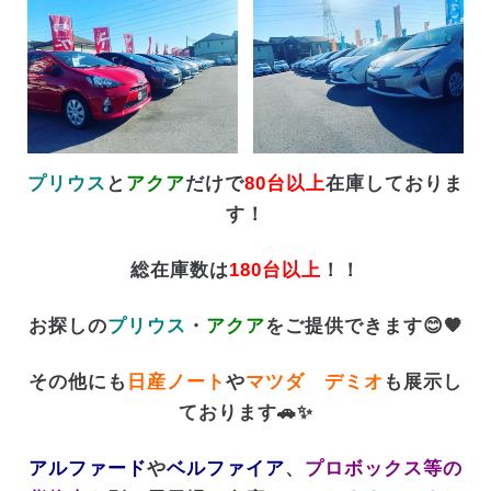
プリウス
と
アクア
だけで
80台以上
在庫しておりま
す！
総在庫数は
180台以上
！！
お探しの
プリウス
・
アクア
をご提供できます😊🧡
その他にも
日産ノート
や
マツダ デミオ
も展示し
ております🚗✨
アルファード
や
ベルファイア
、
プロボックス等の