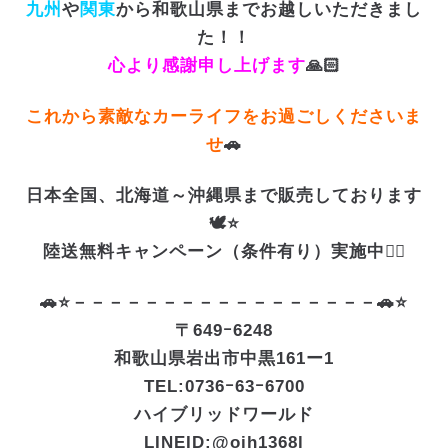
九州
や
関東
から和歌山県までお越しいただきまし
た！！
心より感謝申し上げます
🙏🏻
これから素敵なカーライフをお過ごしくださいま
せ
🚗
日本全国、北海道～沖縄県まで販売しております
🕊️⭐
陸送無料キャンペーン（条件有り）実施中❤️‍🔥
🚗⭐－－－－－－－－－－－－－－－－－🚗⭐
〒649ｰ6248
和歌山県岩出市中黒161ー1
TEL:0736ｰ63ｰ6700
ハイブリッドワールド
LINEID:
@oih1368l