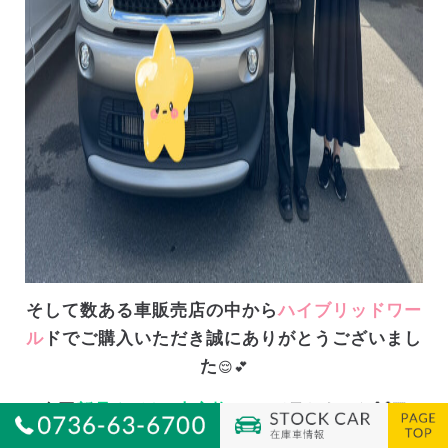
そして数ある車販売店の中から
ハイブリッドワー
ル
ドでご購入いただき誠にありがとうございまし
た
😌💕
🙌🏻
今回
新品タイヤ4本交換
させて頂きました