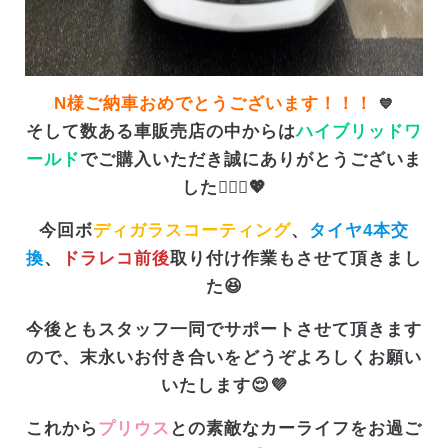
N様ご納車おめでとうございます！！！
💙
そして数ある車販売店の中からは
ハイブリッドワ
ールド
でご購入いただき誠にありがとうございま
した🙇🏻‍♀️💖
今回ボ
ディガラスコーティング
、
タイヤ4本交
換
、
ドラレコ前後
取り付け作業もさせて頂きまし
た😆
今後ともスタッフ一同でサポートさせて頂きます
ので、末永いお付き合いをどうぞよろしくお願い
いたします😌💜
これから
プリウス
との素敵なカーライフをお過ご