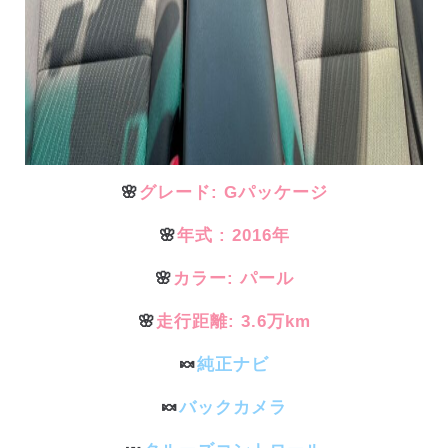
🌸
グレード: Gパッケージ
🌸
年式 : 2016年
🌸
カラー: パール
🌸
走行距離: 3.6万km
🍬
純正ナビ
🍬
バックカメラ