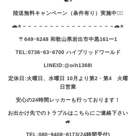
🕊️⭐
陸送無料キャンペーン（条件有り）実施中❤️‍🔥
🚗⭐－－－－－－－－－－－－－－－－－🚗⭐
〒649ｰ6248 和歌山県岩出市中黒161ー1
TEL:0736ｰ63ｰ6700 ハイブリッドワールド
LINEID:@oih1368l
定休日:火曜日、水曜日 10月より第2・第4 火曜
日営業
安心の24時間レッカーも行っております！
お出かけ先でのトラブルはこちらにご連絡下さい
🚙
TEL:080ｰ9408ｰ8173(24時間受付)