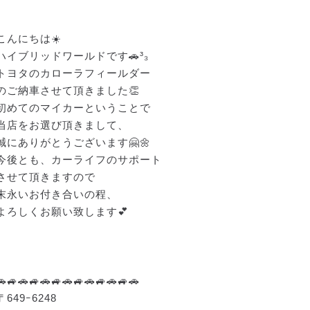
こんにちは☀️
ハイブリッドワールドです🚗³₃
トヨタのカローラフィールダー
のご納車させて頂きました👏
初めてのマイカーということで
当店をお選び頂きまして、
誠にありがとうございます🤗🌼
今後とも、カーライフのサポート
させて頂きますので
末永いお付き合いの程、
よろしくお願い致します💕
🚗🚙🚗🚙🚗🚙🚗🚙🚗🚙🚗🚙🚗
〒649ｰ6248