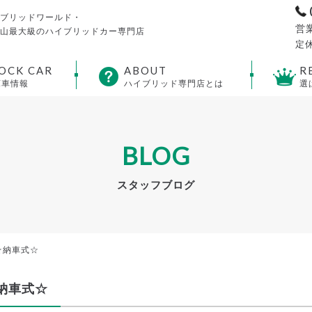
ブリッドワールド・
営業
山最大級のハイブリッドカー専門店
定休
OCK CAR
ABOUT
R
庫車情報
ハイブリッド専門店とは
選
BLOG
スタッフブログ
☆納車式☆
納車式☆