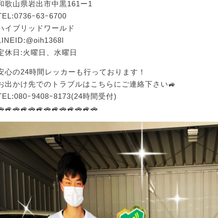
和歌山県岩出市中黒161ー1
TEL:0736ｰ63ｰ6700
ハイブリッドワールド
LINEID:@oih1368l
定休日:火曜日、水曜日
安心の24時間レッカーも行っております！
お出かけ先でのトラブルはこちらにご連絡下さい🚙
TEL:080ｰ9408ｰ8173(24時間受付)
🚗🚙🚗🚙🚗🚙🚗🚙🚗🚙🚗🚙🚗