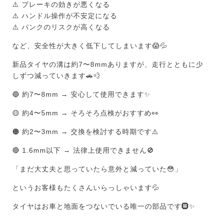
⚠️ ブレーキの効きが悪くなる
⚠️ ハンドル操作が不安定になる
⚠️ パンクのリスクが高くなる
など、安全性が大きく低下してしまいます😱💦
新品タイヤの溝は約7〜8mmありますが、走行とともに少
しずつ減っていきます🚗💨
🔵 約7〜8mm → 安心して使用できます✨
🟡 約4〜5mm → そろそろ点検がおすすめ👀
🟠 約2〜3mm → 交換を検討する時期です⚠️
🔴 1.6mm以下 → 法律上使用できません🚫
「まだ大丈夫と思っていたら意外と減っていた😳」
というお客様もたくさんいらっしゃいます💦
タイヤはお車と地面をつないでいる唯一の部品です🛞✨