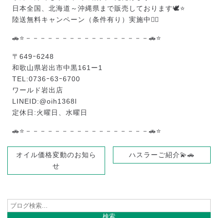
日本全国、北海道～沖縄県まで販売しております🕊️⭐
陸送無料キャンペーン（条件有り）実施中❤️‍🔥
🚗⭐－－－－－－－－－－－－－－－－－🚗⭐
〒649ｰ6248
和歌山県岩出市中黒161ー1
TEL:0736ｰ63ｰ6700
ワールド岩出店
LINEID:@oih1368l
定休日:火曜日、水曜日
🚗⭐－－－－－－－－－－－－－－－－－🚗⭐
オイル価格変動のお知ら
ハスラーご紹介💫🚗
せ