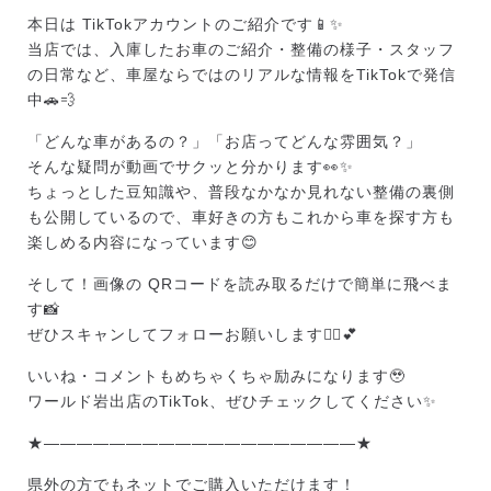
本日は TikTokアカウントのご紹介です📱✨
当店では、入庫したお車のご紹介・整備の様子・スタッフ
の日常など、車屋ならではのリアルな情報をTikTokで発信
中🚗💨
「どんな車があるの？」「お店ってどんな雰囲気？」
そんな疑問が動画でサクッと分かります👀✨
ちょっとした豆知識や、普段なかなか見れない整備の裏側
も公開しているので、車好きの方もこれから車を探す方も
楽しめる内容になっています😊
そして！画像の QRコードを読み取るだけで簡単に飛べま
す📸
ぜひスキャンしてフォローお願いします🙇‍♀️💕
いいね・コメントもめちゃくちゃ励みになります🥹
ワールド岩出店のTikTok、ぜひチェックしてください✨
★———————————————————★
県外の方でもネットでご購入いただけます！