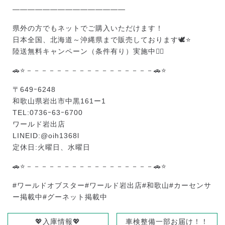
———————————————
県外の方でもネットでご購入いただけます！
日本全国、北海道～沖縄県まで販売しております🕊️⭐
陸送無料キャンペーン（条件有り）実施中❤️‍🔥
🚗⭐－－－－－－－－－－－－－－－－－🚗⭐
〒649ｰ6248
和歌山県岩出市中黒161ー1
TEL:0736ｰ63ｰ6700
ワールド岩出店
LINEID:
@oih1368l
定休日:火曜日、水曜日
🚗⭐－－－－－－－－－－－－－－－－－🚗⭐
#ワールドオブスター
#ワールド岩出店
#和歌山
#カーセンサ
ー掲載中
#グーネット掲載中
💖入庫情報💖
車検整備一部お届け！！