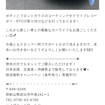
ボディとフロントガラスのコーティングやドライブレコー
ダー・ETCの取り付けなどを行っております✨
これから新しい車との素敵なカーライフをお過ごしくださ
い😊💕
今後ともスタッフ一同でサポートさせて頂きますので、末
永いお付き合いをどうぞよろしくお願いいたします🙌🏻
★———————————————————★
県外の方でもネットでご購入いただけます！
日本全国、北海道～沖縄県まで販売しております🕊️⭐
陸送無料キャンペーン（条件有り）実施中❤️‍🔥
🚗⭐－－－－－－－－－－－－－－－－－🚗⭐
〒649ｰ6248
和歌山県岩出市中黒161ー1
TEL:0736ｰ63ｰ6700