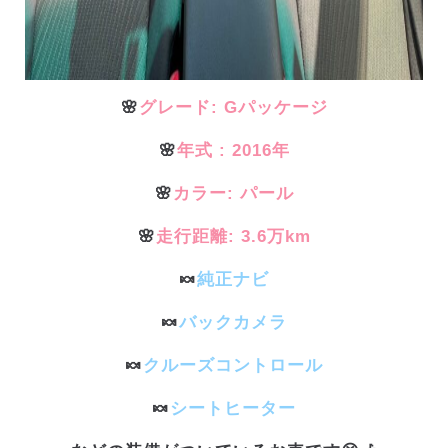
🌸
グレード: Gパッケージ
🌸
年式 : 2016年
🌸
カラー: パール
🌸
走行距離: 3.6万km
🍬
純正ナビ
🍬
バックカメラ
🍬
クルーズコントロール
🍬
シートヒーター