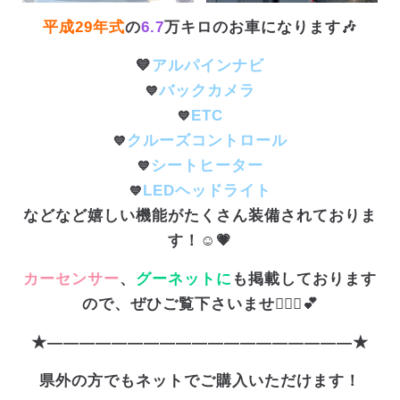
平成29年式
の
6.7
万キロのお車になります🎶
💙
アルパインナビ
バックカメラ
💙
ETC
💙
クルーズコントロール
💙
シートヒーター
💙
LEDヘッドライト
💙
などなど嬉しい機能がたくさん装備されておりま
す！☺️💗
カーセンサー
、
グーネットに
も掲載しております
ので、ぜひご覧下さいませ🙇🏻‍♀️💕
★———————————————————★
県外の方でもネットでご購入いただけます！