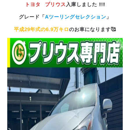
トヨタ
プリウス
入庫しました ‼️‼️
グレード「
Aツーリングセレクション
」
平成29年式の6.9万キロ
のお車になります🥰