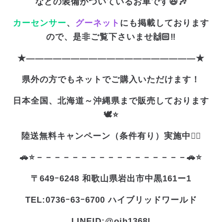
などの装備がついているお車です😆🎶
カーセンサー
、
グーネット
にも掲載しております
ので、是非ご覧下さいませ🙌🏻‼️
★———————————————————★
県外の方でもネットでご購入いただけます！
日本全国、北海道～沖縄県まで販売しております
🕊️⭐
陸送無料キャンペーン（条件有り）実施中❤️‍🔥
🚗⭐－－－－－－－－－－－－－－－－－🚗⭐
〒649ｰ6248 和歌山県岩出市中黒161ー1
TEL:0736ｰ63ｰ6700 ハイブリッドワールド
LINEID:@oih1368l