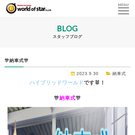
MENU
BLOG
スタッフブログ
🎊納車式🎊
2023.9.30
納車式
ハイブリッドワールド
です🐰！
🎊
納車式
🎊