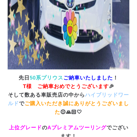
先日
50系プリウス
ご納車いたしました
！
T様
ご納車おめでとうございます
🎉
そして数ある車販売店の中から
ハイブリッドワー
ルド
で
ご購入いただき誠にありがとうございまし
た
😌🙏🏻🤍
上位グレード
の
Aプレミアムツーリング
でござい
ます！